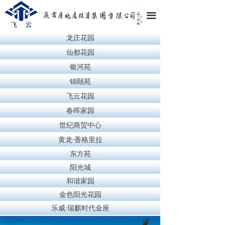
끀
龙庄花园
仙都花园
银河苑
锦颐苑
飞云花园
春晖家园
世纪商贸中心
黄龙·香格里拉
东方苑
阳光城
和谐家园
金色阳光花园
乐威·瑞麒时代金座