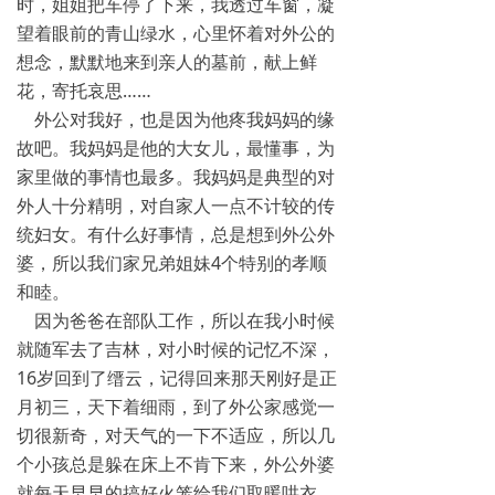
时，姐姐把车停了下来，我透过车窗，凝
望着眼前的青山绿水，心里怀着对外公的
想念，默默地来到亲人的墓前，献上鲜
花，寄托哀思……
外公对我好，也是因为他疼我妈妈的缘
故吧。我妈妈是他的大女儿，最懂事，为
家里做的事情也最多。我妈妈是典型的对
外人十分精明，对自家人一点不计较的传
统妇女。有什么好事情，总是想到外公外
婆，所以我们家兄弟姐妹4个特别的孝顺
和睦。
因为爸爸在部队工作，所以在我小时候
就随军去了吉林，对小时候的记忆不深，
16岁回到了缙云，记得回来那天刚好是正
月初三，天下着细雨，到了外公家感觉一
切很新奇，对天气的一下不适应，所以几
个小孩总是躲在床上不肯下来，外公外婆
就每天早早的搞好火笼给我们取暖哄衣