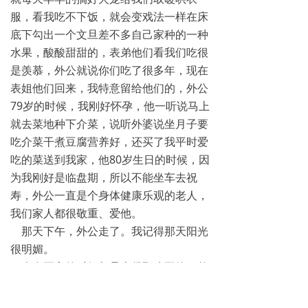
服，看我吃不下饭，就会变戏法一样在床
底下勾出一个文旦差不多自己家种的一种
水果，酸酸甜甜的，表弟他们看我们吃很
是羡慕，外公就说你们吃了很多年，现在
表姐他们回来，我特意留给他们的，外公
79岁的时候，我刚好怀孕，他一听说马上
就去菜地种下介菜，说听外婆说坐月子要
吃介菜干煮豆腐营养好，还买了我平时爱
吃的菜送到我家，他80岁生日的时候，因
为我刚好是临盘期，所以不能坐车去祝
寿，外公一直是个身体健康乐观的老人，
我们家人都很敬重、爱他。
那天下午，外公走了。我记得那天阳光
很明媚。
人在死亡的时候都是走得那么平静，然
而心里却会有多么的不舍。很多次回想那
天的情景，都让我害怕到快要窒息。