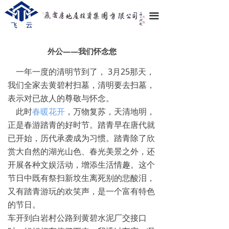
끀
外公——我们怀念您
一年一度的清明节到了， 3月25那天，
我们全家去黄碧村扫墓，清明要去扫墓，
表示对已故人的尊敬与怀念。
此时
春暖花开
，万物复苏，天清地明，
正是春游踏青的好时节。踏青早在唐代就
已开始，历代承袭成为习惯。踏青除了欣
赏大自然的湖光山色、春光美景之外，还
开展各种文娱活动，增添生活情趣。这个
节日中既有祭扫新坟生离死别的悲酸泪，
又有踏青游玩的欢笑声，是一个富有特色
的节日。
车开到白岩村公路到黄碧水泥厂交接口