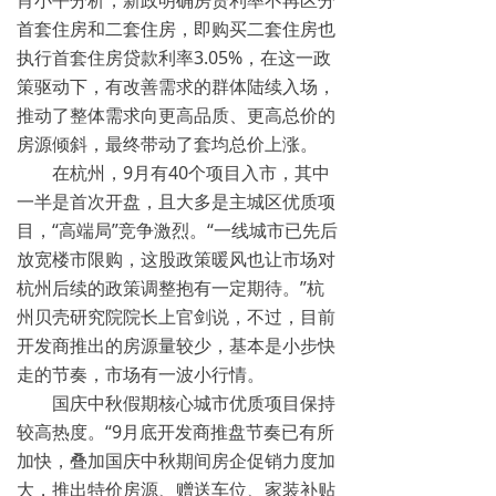
肖小平分析，新政明确房贷利率不再区分
首套住房和二套住房，即购买二套住房也
执行首套住房贷款利率3.05%，在这一政
策驱动下，有改善需求的群体陆续入场，
推动了整体需求向更高品质、更高总价的
房源倾斜，最终带动了套均总价上涨。
在杭州，9月有40个项目入市，其中
一半是首次开盘，且大多是主城区优质项
目，“高端局”竞争激烈。“一线城市已先后
放宽楼市限购，这股政策暖风也让市场对
杭州后续的政策调整抱有一定期待。”杭
州贝壳研究院院长上官剑说，不过，目前
开发商推出的房源量较少，基本是小步快
走的节奏，市场有一波小行情。
国庆中秋假期核心城市优质项目保持
较高热度。“9月底开发商推盘节奏已有所
加快，叠加国庆中秋期间房企促销力度加
大，推出特价房源、赠送车位、家装补贴