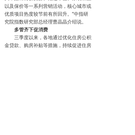
以及保价等一系列营销活动，核心城市或
优质项目热度较节前有所回升。”中指研
究院指数研究部总经理曹晶晶介绍说。
多管齐下促消费
三季度以来，各地通过优化住房公积
金贷款、购房补贴等措施，持续促进住房
消费。上海、青岛等地较大幅度提升符合
条件的购房者住房公积金贷款额度上限，
上海多孩家庭首套房购买二星及以上新建
绿色建筑住房的，贷款额度上限可提高至
216万元；北京优化住房公积金贷款首套
房认定标准，提高二套房住房公积金贷款
额度上限至100万元，下调二套房住房公
积金首付比例至30%，并将缴存一年可贷
额度由10万元提高至15万元。
各地购房补贴力度也在加大，尤其是
针对多孩家庭等特定人群进行较大额度的